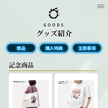
GOODS
グッズ紹介
開
商品
購入特典
注意事項
催
概
記念商品
要
AB
OU
T
チ
ケ