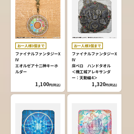
お一人様3個まで
お一人様3個まで
ファイナルファンタジーX
ファイナルファンタジーX
IV
IV
エオルゼア十二神キーホ
床ペロ ハンドタオル
ルダー
＜機工城アレキサンダ
ー：天動編4＞
1,100
1,320
円(税込)
円(税込)