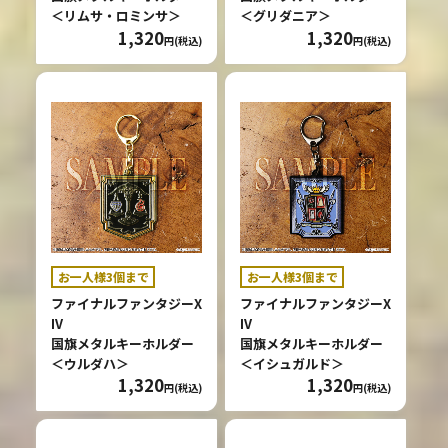
＜リムサ・ロミンサ＞
＜グリダニア＞
1,320
1,320
円(税込)
円(税込)
お一人様3個まで
お一人様3個まで
ファイナルファンタジーX
ファイナルファンタジーX
IV
IV
国旗メタルキーホルダー
国旗メタルキーホルダー
＜ウルダハ＞
＜イシュガルド＞
1,320
1,320
円(税込)
円(税込)