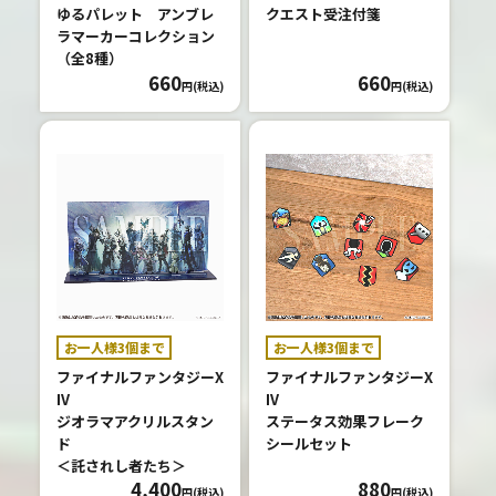
ゆるパレット アンブレ
クエスト受注付箋
ラマーカーコレクション
（全8種）
660
660
円(税込)
円(税込)
お一人様3個まで
お一人様3個まで
ファイナルファンタジーX
ファイナルファンタジーX
IV
IV
ジオラマアクリルスタン
ステータス効果フレーク
ド
シールセット
＜託されし者たち＞
4,400
880
円(税込)
円(税込)