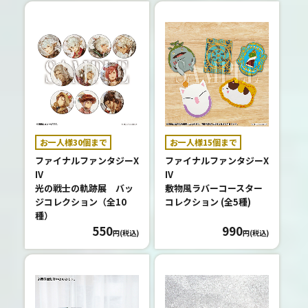
お一人様30個まで
お一人様15個まで
ファイナルファンタジーX
ファイナルファンタジーX
IV
IV
光の戦士の軌跡展 バッ
敷物風ラバーコースター
ジコレクション（全10
コレクション (全5種)
種）
550
990
円(税込)
円(税込)