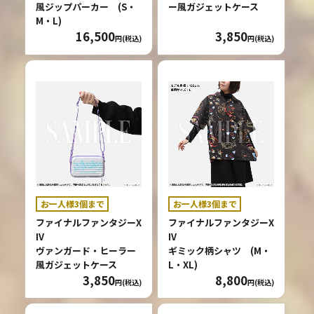
風ジップパーカー (S・
ー風ガジェットケース
M・L)
16,500
3,850
円(税込)
円(税込)
お一人様3個まで
お一人様3個まで
ファイナルファンタジーX
ファイナルファンタジーX
IV
IV
ヴァンガード・ヒーラー
ギミック柄シャツ (M・
風ガジェットケース
L・XL)
3,850
8,800
円(税込)
円(税込)