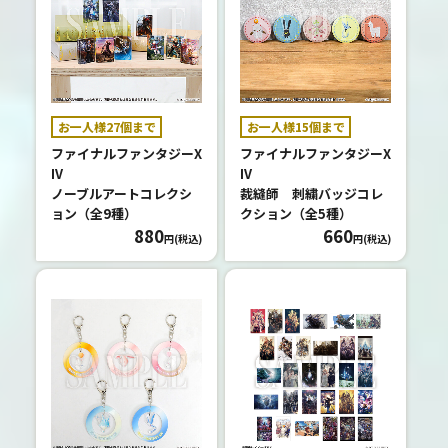
お一人様27個まで
お一人様15個まで
ファイナルファンタジーX
ファイナルファンタジーX
IV
IV
ノーブルアートコレクシ
裁縫師 刺繍バッジコレ
ョン（全9種）
クション（全5種）
880
660
円(税込)
円(税込)