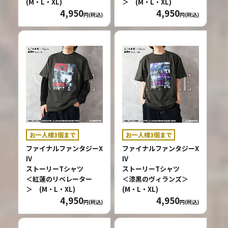
(M・L・XL)
＞ (M・L・XL)
4,950
4,950
円(税込)
円(税込)
お一人様3個まで
お一人様3個まで
ファイナルファンタジーX
ファイナルファンタジーX
IV
IV
ストーリーTシャツ
ストーリーTシャツ
＜紅蓮のリベレーター
＜漆黒のヴィランズ＞
＞ (M・L・XL)
(M・L・XL)
4,950
4,950
円(税込)
円(税込)