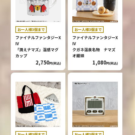
お一人様3個まで
お一人様3個まで
ファイナルファンタジーX
ファイナルファンタジーX
IV
IV
「潤えナマズ」温感マグ
クガネ温泉名物 ナマズ
カップ
オ饅頭
2,750
1,080
円(税込)
円(税込)
お一人様3個まで
お一人様3個まで