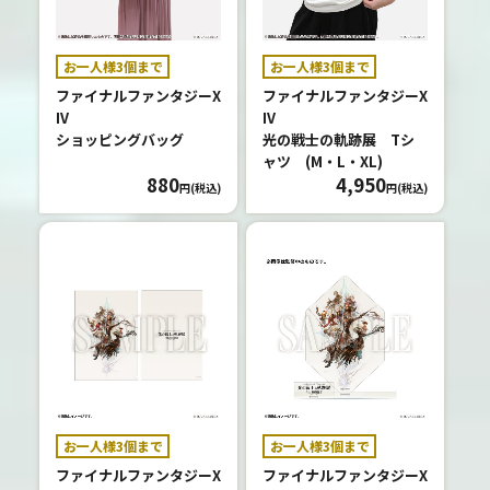
ッ
ト
お一人様3個まで
お一人様3個まで
ファイナルファンタジーX
ファイナルファンタジーX
情
IV
IV
報
ショッピングバッグ
光の戦士の軌跡展 Tシ
ャツ (M・L・XL)
TI
880
4,950
円(税込)
円(税込)
CK
ET
グ
ッ
ズ
紹
介
お一人様3個まで
お一人様3個まで
G
ファイナルファンタジーX
ファイナルファンタジーX