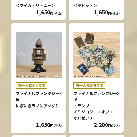
＜マイカ・ザ・ムー＞
＜ラビット＞
1,650
1,650
円(税込)
円(税込)
お一人様3個まで
お一人様3個まで
ファイナルファンタジーX
ファイナルファンタジーX
IV
IV
にぎにぎラノシアンダミ
トランプ
ー
＜ミソロジー・オブ・エ
オルゼア＞
1,650
2,200
円(税込)
円(税込)