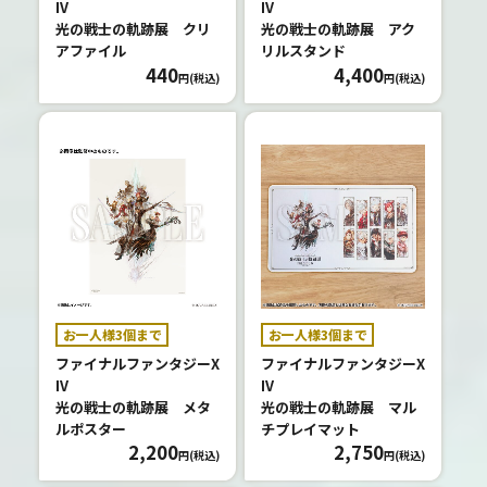
IV
IV
O
光の戦士の軌跡展 クリ
光の戦士の軌跡展 アク
O
アファイル
リルスタンド
DS
440
4,400
円(税込)
円(税込)
み
ど
こ
ろ
HI
GH
LI
お一人様3個まで
お一人様3個まで
GH
ファイナルファンタジーX
ファイナルファンタジーX
T
IV
IV
光の戦士の軌跡展 メタ
光の戦士の軌跡展 マル
ルポスター
チプレイマット
2,200
2,750
円(税込)
円(税込)