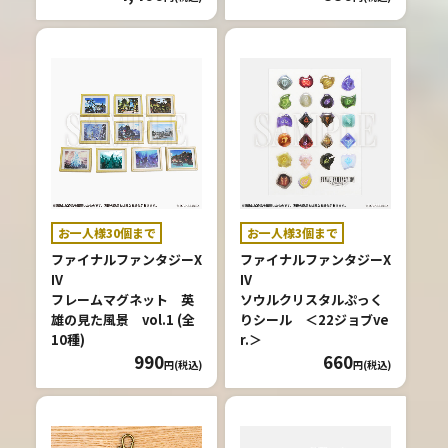
お一人様30個まで
お一人様3個まで
ファイナルファンタジーX
ファイナルファンタジーX
IV
IV
フレームマグネット 英
ソウルクリスタルぷっく
雄の見た風景 vol.1 (全
りシール ＜22ジョブve
10種)
r.＞
990
660
円(税込)
円(税込)